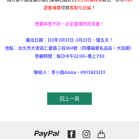
證書裸鑽
可供
客製化討論
！
想要與眾不同，必定選擇閃亮珠寶！
展出日期：111年3月17日-3月21日，僅五天！
地點：台北市大安區仁愛路三段160號（四樓福華名品區，大班廊）
參觀時間：每日中午12:00~晚上7:30
聯絡人：李小姐Anna，0971823213
回上一頁