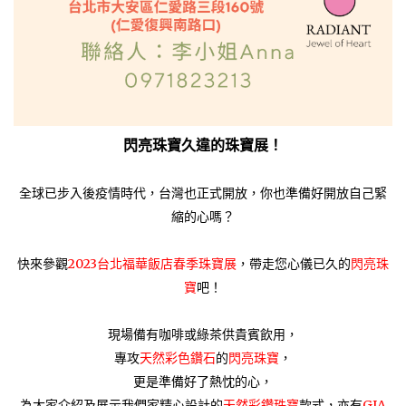
閃亮珠寶久違的珠寶展！
全球已步入後疫情時代，台灣也正式開放，你也準備好開放自己緊
縮的心嗎？
快來參觀
2023台北福華飯店春季珠寶展
，帶走您心儀已久的
閃亮珠
寶
吧！
現場備有咖啡或綠茶供貴賓飲用，
專攻
天然彩色鑽石
的
閃亮珠寶
，
更是準備好了熱忱的心，
為大家介紹及展示我們家精心設計的
天然彩鑽珠寶
款式，亦有
GIA