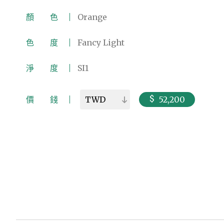
顏 色
Orange
色 度
Fancy Light
淨 度
SI1
價 錢
52,200