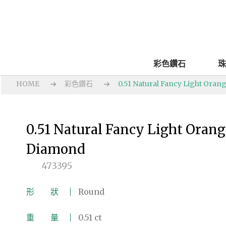
彩色鑽石
珠
HOME
彩色鑽石
0.51 Natural Fancy Light Oran
0.51 Natural Fancy Light Orang
Diamond
473395
形 狀
Round
重 量
0.51 ct