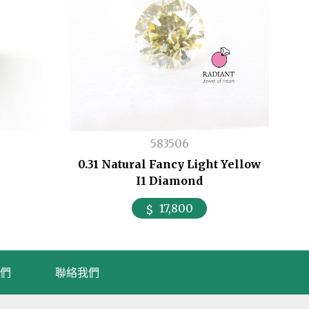
583506
0.31 Natural Fancy Light Yellow
I1 Diamond
17,800
們
聯絡我們