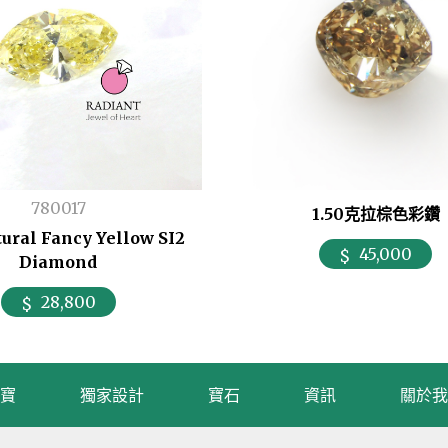
780017
1.50克拉棕色彩鑽
tural Fancy Yellow SI2
45,000
Diamond
28,800
寶
獨家設計
寶石
資訊
關於我