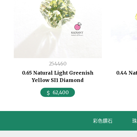
254460
0.65 Natural Light Greenish
0.44 Na
Yellow SI1 Diamond
62,400
彩色鑽石
珠